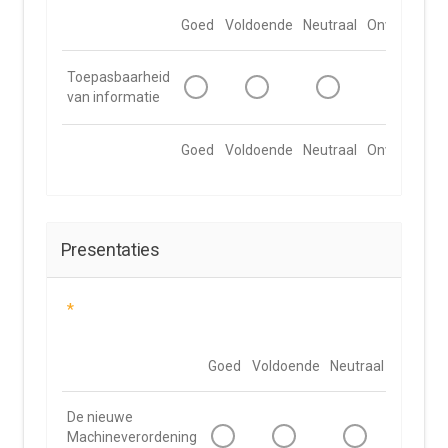
Goed
Voldoende
Neutraal
Onvoldoend
Toepasbaarheid
van informatie
Goed
Voldoende
Neutraal
Onvoldoend
Presentaties
*
Goed
Voldoende
Neutraal
Onvoldo
De nieuwe
Machineverordening