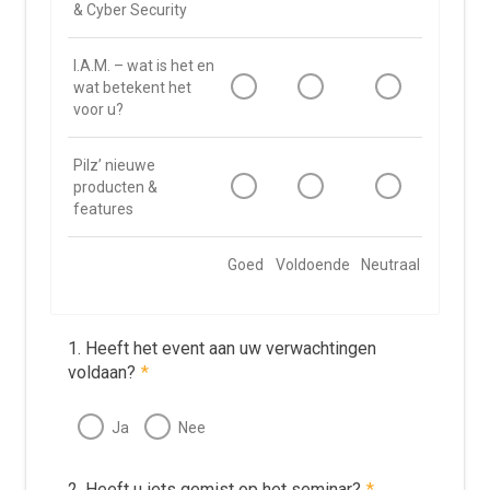
& Cyber Security
I.A.M. – wat is het en
wat betekent het
voor u?
Pilz’ nieuwe
producten &
features
Goed
Voldoende
Neutraal
Onvoldo
1. Heeft het event aan uw verwachtingen
voldaan?
*
Ja
Nee
2. Heeft u iets gemist op het seminar?
*