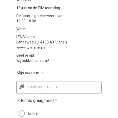
Wanneer:
18 juni na de Pilz teamdag
De baan is gereserveerd van
16.30-18.00
Waar:
LTV Vianen
Langeweg 10, 4133 AX Vianen
www.ltv-vianen.nl
Geef je op!
Wij hebben er zin in!
Mijn naam is:
*
schrijf hier je naam:
Ik tennis graag mee!
*
Ja leuk!